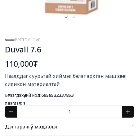
PRETTY LOVE
Duvall 7.6
110,000₮
Богино тайлбар
Наалддаг суурьтай хиймэл бэлэг эрхтэн маш зөөлөн 
силикон материалтай
Бүтээгдэхүүний код:
6959532337853
Үлдэгдэл:
1
Дэлгэрэнгүй мэдээлэл