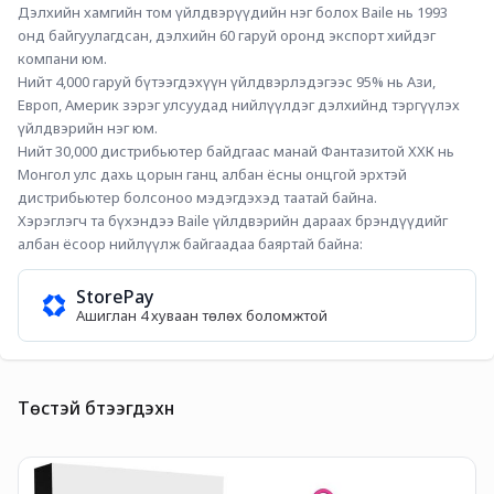
Дэлхийн хамгийн том үйлдвэрүүдийн нэг болох Baile нь 1993 
онд байгуулагдсан, дэлхийн 60 гаруй оронд экспорт хийдэг 
компани юм. 
Нийт 4,000 гаруй бүтээгдэхүүн үйлдвэрлэдэгээс 95% нь Ази, 
Европ, Америк зэрэг улсуудад нийлүүлдэг дэлхийнд тэргүүлэх 
үйлдвэрийн нэг юм.
Нийт 30,000 дистрибьютер байдгаас манай Фантазитой ХХК нь 
Монгол улс дахь цорын ганц албан ёсны онцгой эрхтэй 
дистрибьютер болсоноо мэдэгдэхэд таатай байна. 
Хэрэглэгч та бүхэндээ Baile үйлдвэрийн дараах брэндүүдийг 
албан ёсоор нийлүүлж байгаадаа баяртай байна:
StorePay
Ашиглан 4 хуваан төлөх боломжтой
Төстэй бүтээгдэхүүн
F