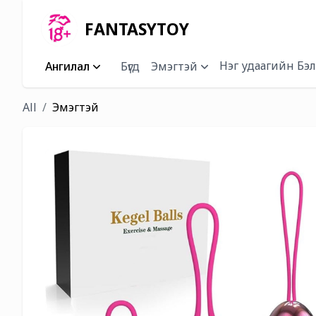
FANTASYTOY
Нэг удаагийн Бэл
Ангилал
Бүгд
Эмэгтэй
All
Эмэгтэй