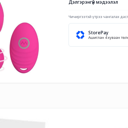
Дэлгэрэнгүй мэдээлэл
Чичиргээтэй үтрээ чангалах дас
StorePay
Ашиглан 4 хуваан тө