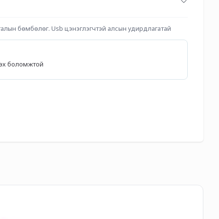
галын бөмбөлөг. Usb цэнэглэгчтэй алсын удирдлагатай
лөх боломжтой
Fir