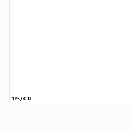
185,000
₮