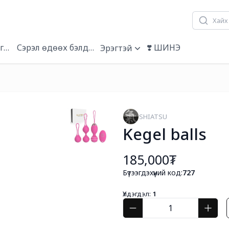
гэвч
Сэрэл өдөөх бэлдмэл
❣️ ШИНЭ
Эрэгтэй
SHIATSU
Kegel balls
185,000₮
Бүтээгдэхүүний код:
727
Үлдэгдэл:
1