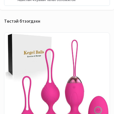
Төстэй бүтээгдэхүүн
F