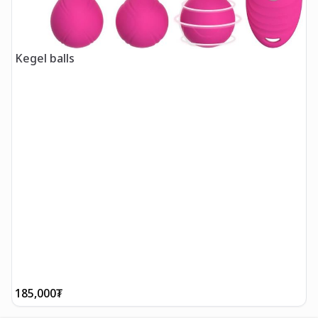
Kegel balls
185,000
₮
1