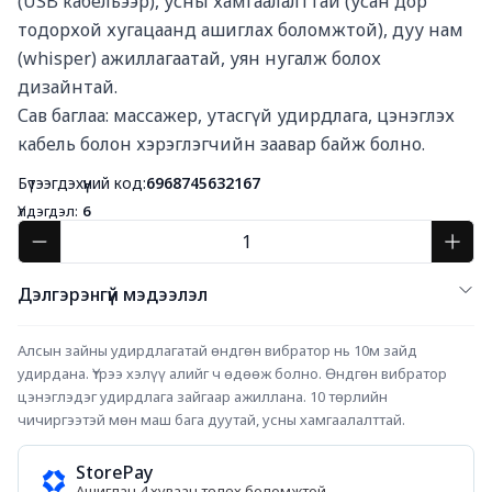
(USB кабельээр), усны хамгаалалттай (усан дор 
тодорхой хугацаанд ашиглах боломжтой), дуу нам 
(whisper) ажиллагаатай, уян нугалж болох 
дизайнтай.

Сав баглаа: массажер, утасгүй удирдлага, цэнэглэх 
кабель болон хэрэглэгчийн заавар байж болно.
Бүтээгдэхүүний код:
6968745632167
Үлдэгдэл:
6
Дэлгэрэнгүй мэдээлэл
Алсын зайны удирдлагатай өндгөн вибратор нь 10м зайд 
удирдана. Үтрээ хэлүү алийг ч өдөөж болно. Өндгөн вибратор 
цэнэглэдэг удирдлага зайгаар ажиллана. 10 төрлийн 
чичиргээтэй мөн маш бага дуутай, усны хамгаалалттай.
StorePay
Ашиглан 4 хуваан төлөх боломжтой