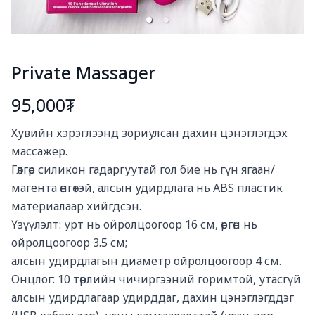
Private Massager
95,000₮
Богино тайлбар
Хувийн хэрэглээнд зориулсан дахин цэнэглэгдэх 
массажер.

Гөлгөр силикон гадаргуутай гол бие нь гүн ягаан/
магента өнгөтэй, алсын удирдлага нь ABS пластик 
материалаар хийгдсэн.

Үзүүлэлт: урт нь ойролцоогоор 16 см, өргөн нь 
ойролцоогоор 3.5 см;

алсын удирдлагын диаметр ойролцоогоор 4 см.

Онцлог: 10 төрлийн чичиргээний горимтой, утасгүй 
алсын удирдлагаар удирддаг, дахин цэнэглэгддэг 