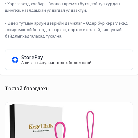
• Хэрэглэхэд хялбар – Зөөлөн кремэн бүтэцтэй тул хурдан 
шингэж, наалдамхай үлдэгдэл үлдээхгүй.
• Өдөр тутмын ариун цэврийн дэмжлэг – Өдөр бүр хэрэглэхэд 
тохиромжтой бөгөөд цэвэрхэн, өөртөө итгэлтэй, тав тухтай 
байдлыг хадгалахад тусална.
StorePay
Ашиглан 4 хуваан төлөх боломжтой
Төстэй бүтээгдэхүүн
F