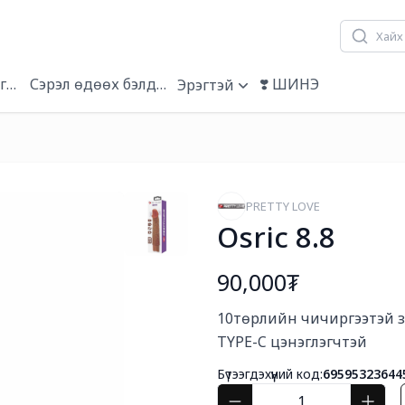
гэвч
Сэрэл өдөөх бэлдмэл
❣️ ШИНЭ
Эрэгтэй
PRETTY LOVE
Osric 8.8
90,000₮
Богино тайлбар
10төрлийн чичиргээтэй з
TYPE-C цэнэглэгчтэй
Бүтээгдэхүүний код:
69595323644