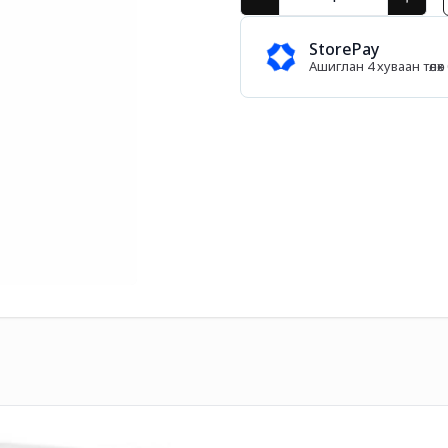
StorePay
Ашиглан 4 хуваан төл