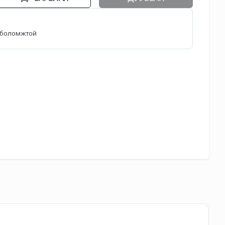
өх боломжтой
Fir