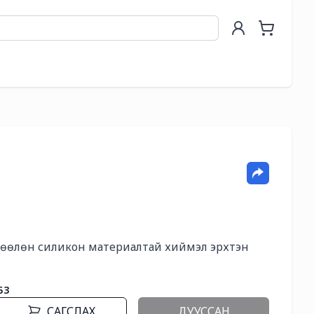
өөлөн силикон материалтай хиймэл эрхтэн

53
САГСЛАХ
ДУУССАН