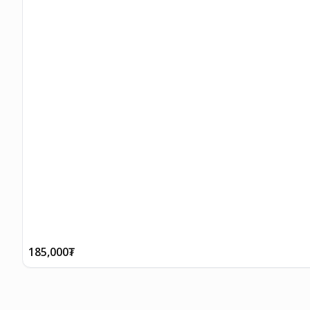
185,000
₮