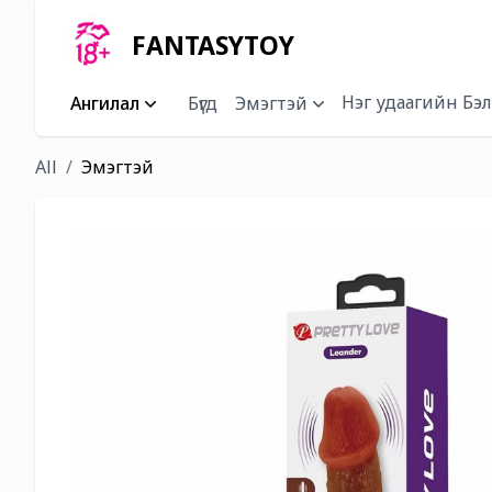
FANTASYTOY
Нэг удаагийн Бэл
Ангилал
Бүгд
Эмэгтэй
All
Эмэгтэй