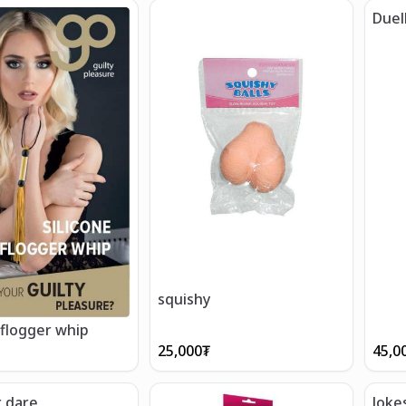
Duel
squishy
 flogger whip
25,000
₮
45,0
r dare
Joke