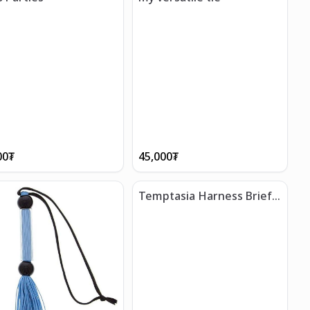
00
₮
45,000
₮
Temptasia Harness Briefs
Black