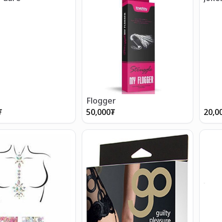
Flogger
₮
50,000
₮
20,0