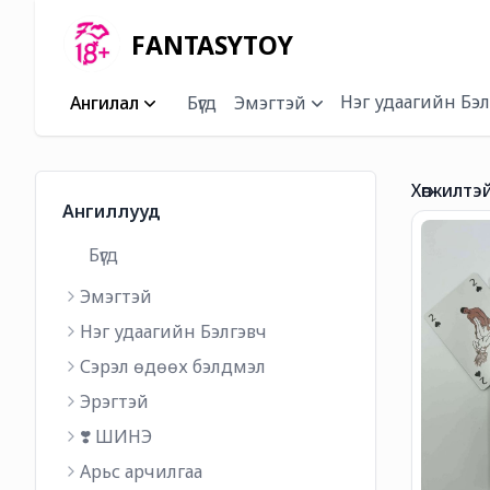
FANTASYTOY
Нэг удаагийн Бэл
Ангилал
Бүгд
Эмэгтэй
Хөгжилтэ
Ангиллууд
Бүгд
Эмэгтэй
Нэг удаагийн Бэлгэвч
Сэрэл өдөөх бэлдмэл
Эрэгтэй
❣️ ШИНЭ
Арьс арчилгаа