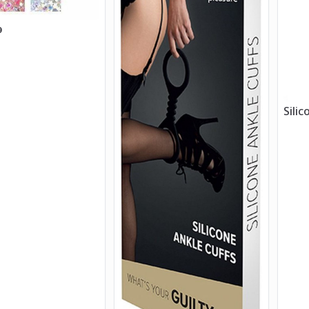
э
Sili