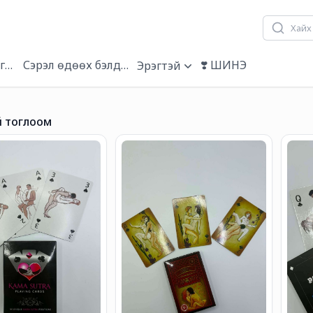
гэвч
Сэрэл өдөөх бэлдмэл
❣️ ШИНЭ
Эрэгтэй
й тоглоом