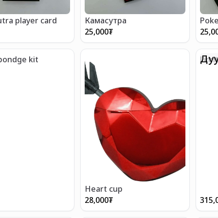
tra player card
Камасутра
Poke
25,000
₮
25,0
Дуу
bondge kit
Limi
Heart cup
28,000
₮
315,