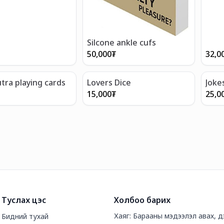
Silcone ankle cufs
50,000
₮
32,0
tra playing cards
Lovers Dice
Joke
boob
15,000
₮
25,0
Туслах цэс
Холбоо барих
Хаяг: Барааны мэдээлэл авах, дэ
Бидний тухай