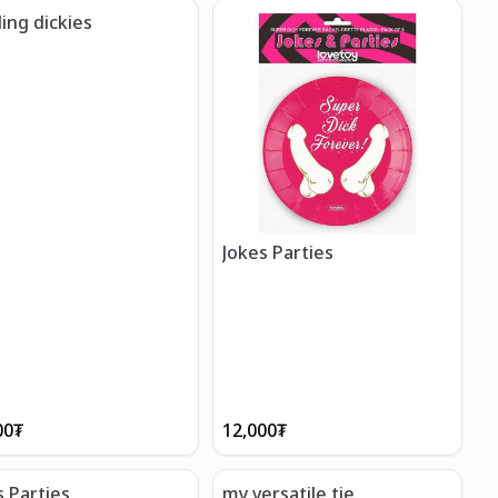
ling dickies
Jokes Parties
00
₮
12,000
₮
s Parties
my versatile tie