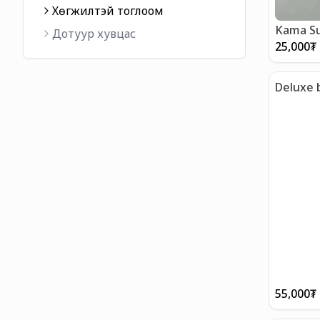
Хөгжилтэй тоглоом
Kama Su
Дотуур хувцас
25,000
₮
Deluxe 
55,000
₮