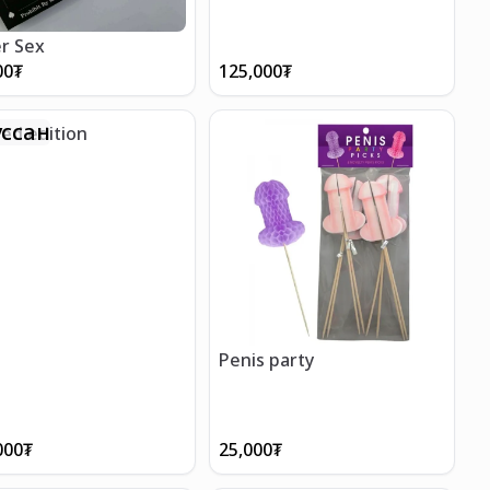
r Sex
00
₮
125,000
₮
ссан
ted edition
Penis party
000
₮
25,000
₮