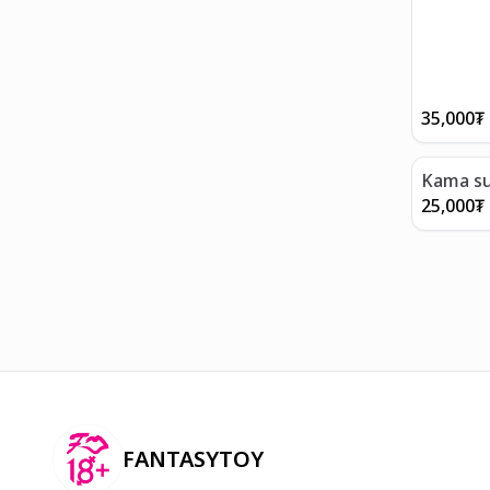
35,000
₮
Kama su
25,000
₮
FANTASYTOY