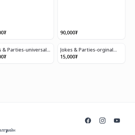
00
₮
90,000
₮
s & Parties-universal
Jokes & Parties-orginal
ie stand holder
willy straws
00
₮
15,000
₮
Facebook
Instagram
YouTube
лгүүрийн