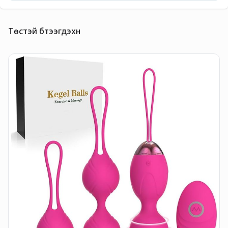
Төстэй бүтээгдэхүүн
F