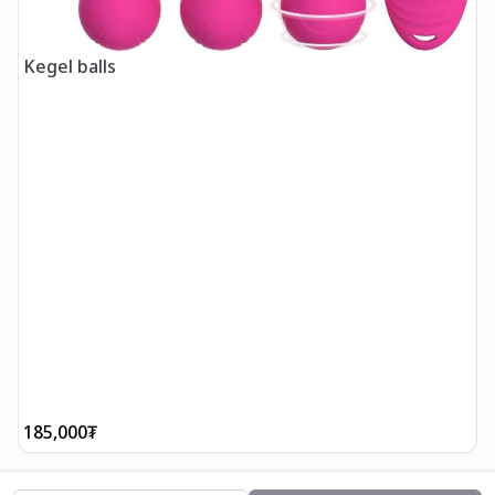
Kegel balls
185,000
₮
1