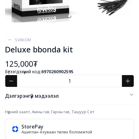
SVAKOM
Deluxe bbonda kit
125,000₮
Бүтээгдэхүүний код:
6970260902595
Дэлгэрэнгүй мэдээлэл
Нүдний хаалт, Амны гав, Гарны гав, Ташуур Сет
StorePay
Ашиглан 4 хуваан төлөх боломжтой