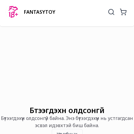
FANTASYTOY
Бүтээгдэхүүн олдсонгүй
Бүтээгдэхүүн олдсонгүй байна. Энэ бүтээгдэхүүн нь устгагдсан
эсвэл идэвхтэй биш байна.
Нүүр рүү буцах