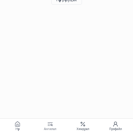
Нүүр
Ангилал
Хямдрал
Профайл