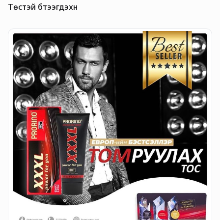
Төстэй бүтээгдэхүүн