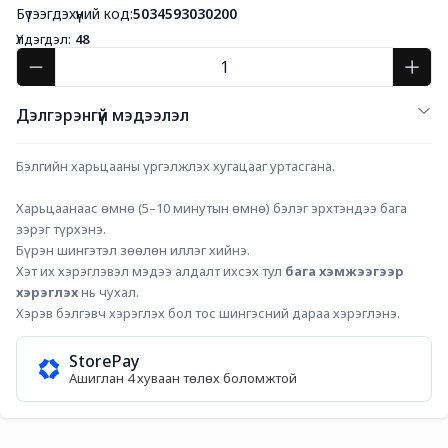
Бүтээгдэхүүний код:
5034593030200
Үлдэгдэл:
48
Дэлгэрэнгүй мэдээлэл
Бэлгийн харьцааны үргэлжлэх хугацааг уртасгана.
Харьцаанаас өмнө (5–10 минутын өмнө) бэлэг эрхтэндээ бага 
зэрэг түрхэнэ.
Бүрэн шингэтэл зөөлөн иллэг хийнэ.
Хэт их хэрэглэвэл мэдээ алдалт ихсэх тул 
бага хэмжээгээр 
хэрэглэх
 нь чухал.
Хэрэв бэлгэвч хэрэглэх бол тос шингэсний дараа хэрэглэнэ.
StorePay
Ашиглан 4 хуваан төлөх боломжтой