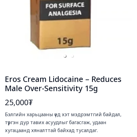
Eros Cream Lidocaine – Reduces
Male Over-Sensitivity 15g
25,000₮
Богино тайлбар
Бэлгийн харьцааны үед хэт мэдрэмтгий байдал, 
түргэн дур тавих асуудлыг багасгаж, удаан 
хугацаанд хяналттай байхад тусалдаг.