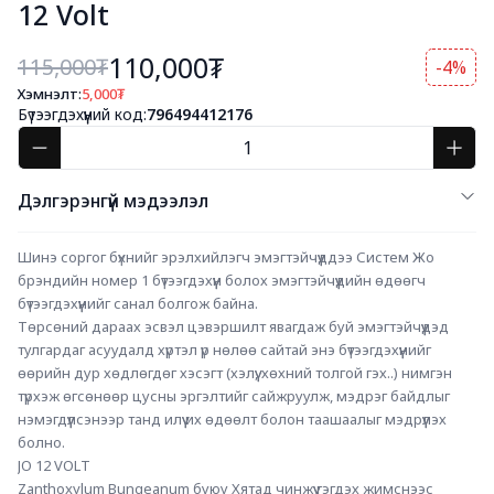
12 Volt
110,000₮
115,000
₮
-4%
Хэмнэлт:
5,000
₮
Бүтээгдэхүүний код:
796494412176
Дэлгэрэнгүй мэдээлэл
Шинэ соргог бүхнийг эрэлхийлэгч эмэгтэйчүүддээ Систем Жо 
брэндийн номер 1 бүтээгдэхүүн болох эмэгтэйчүүдийн ѳдѳѳгч 
бүтээгдэхүүнийг санал болгож байна.
Тѳрсѳний дараах эсвэл цэвэршилт явагдаж буй эмэгтэйчүүдэд 
тулгардаг асуудалд хүртэл үр нѳлѳѳ сайтай энэ бүтээгдэхүүнийг 
ѳѳрийн дур хѳдлѳгдѳг хэсэгт (хэлүү, хѳхний толгой гэх..) нимгэн 
түрхэж ѳгсѳнѳѳр цусны эргэлтийг сайжруулж, мэдрэг байдлыг 
нэмэгдүүлсэнээр танд илүү их ѳдѳѳлт болон таашаалыг мэдрүүлэх 
болно.
JO 12 VOLT
Zanthoxylum Bungeanum буюу Хятад чинжүү гэгдэх жимснээс 