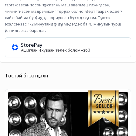
гаргаж авсан тосон түрхлэг нь маш ѳвѳрмѳц гижигдсэн, 
чимчигнэсэн мэдрэмжийг тѳрүүлэх болно. Өѳрт таарах ѳдѳѳгч 
хайж байгаа бүсгүйчүүдэд зориулсан бүтээгдэхүүн юм. Түрхэж 
эхэлсэнээс 1-2 минутанд үр дүн мэдэгдэх ба 45 минутын турш 
үйлчилгээгээ барьдаг.
StorePay
Ашиглан 4 хуваан төлөх боломжтой
Төстэй бүтээгдэхүүн