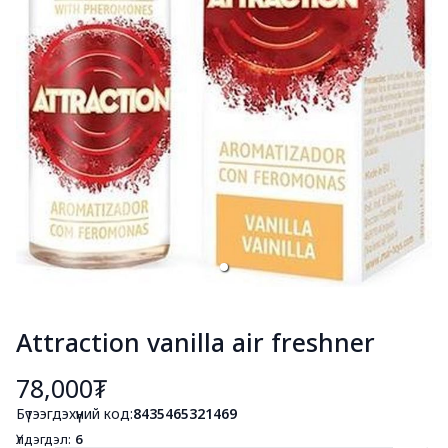
Attraction vanilla air freshner
78,000₮
Бүтээгдэхүүний код:
8435465321469
Үлдэгдэл:
6