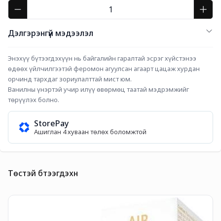
Дэлгэрэнгүй мэдээлэл
Энэхүү бүтээгдэхүүн нь байгалийн гаралтай эсрэг хүйстэнээ 
өдөөх үйлчилгээтэй феромон агуулсан агаарт цацаж хурдан 
орчинд тархдаг зориулалттай мист юм.
Ванилны үнэртэй учир илүү өвөрмөц таатай мэдрэмжийг 
төрүүлэх болно.
StorePay
Ашиглан 4 хуваан төлөх боломжтой
Төстэй бүтээгдэхүүн