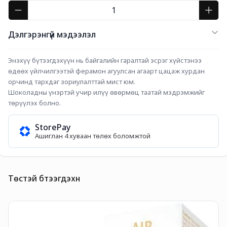
Дэлгэрэнгүй мэдээлэл
Энэхүү бүтээгдэхүүн нь байгалийн гаралтай эсрэг хүйстэнээ 
өдөөх үйлчилгээтэй ферамон агуулсан агаарт цацаж хурдан 
орчинд тархдаг зориулалттай мист юм.
Шоколадны үнэртэй учир илүү өвөрмөц таатай мэдрэмжийг 
төрүүлэх болно.
StorePay
Ашиглан 4 хуваан төлөх боломжтой
Төстэй бүтээгдэхүүн