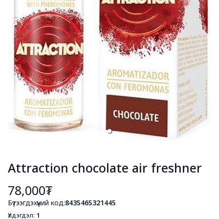
Attraction chocolate air freshner
78,000₮
Бүтээгдэхүүний код:
8435465321445
Үлдэгдэл:
1