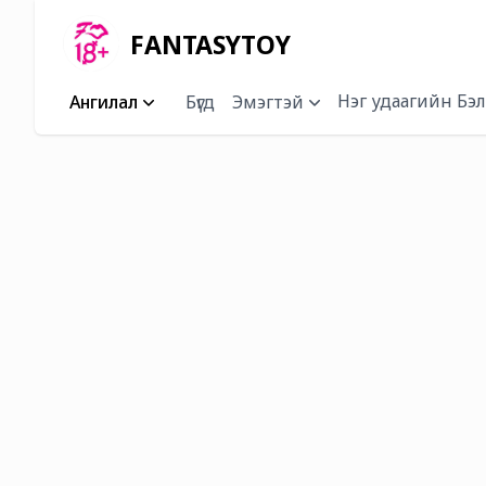
FANTASYTOY
Нэг удаагийн Бэл
Ангилал
Бүгд
Эмэгтэй