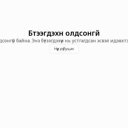
Бүтээгдэхүүн олдсонгүй
олдсонгүй байна. Энэ бүтээгдэхүүн нь устгагдсан эсвэл идэвх
Нүүр рүү буцах