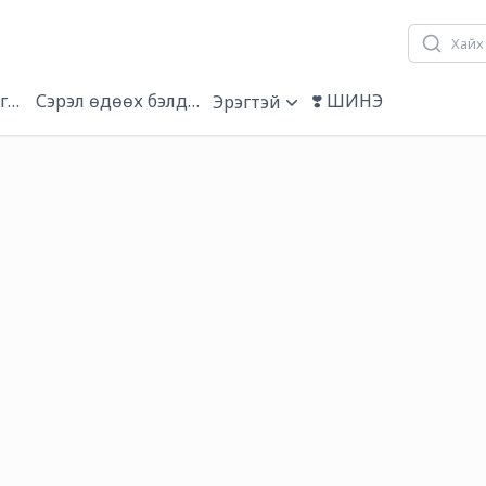
гэвч
Сэрэл өдөөх бэлдмэл
❣️ ШИНЭ
Эрэгтэй