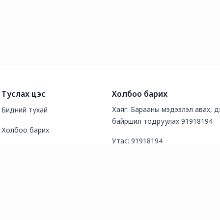
Туслах цэс
Холбоо барих
Хаяг: Барааны мэдээлэл авах, дэ
Бидний тухай
байршил тодруулах 91918194
Холбоо барих
Утас: 91918194
Түгээмэл асуултууд
И-мэйл хаяг: fantasytoycoltd@g
Нийтлэл