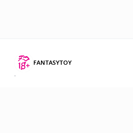
FANTASYTOY
-
2026
©
Онлайн худалдааг хөгжүүлэгч
платформ.