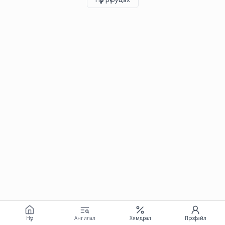
Нүүр
Ангилал
Хямдрал
Профайл