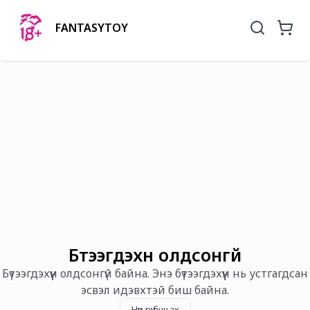
FANTASYTOY
Бүтээгдэхүүн олдсонгүй
Бүтээгдэхүүн олдсонгүй байна. Энэ бүтээгдэхүүн нь устгагдсан
эсвэл идэвхтэй биш байна.
Нүүр рүү буцах