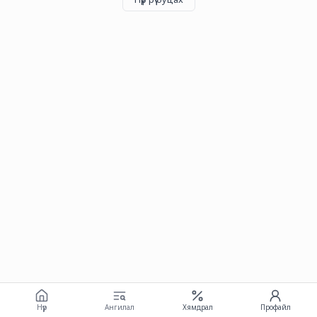
Нүүр
Ангилал
Хямдрал
Профайл