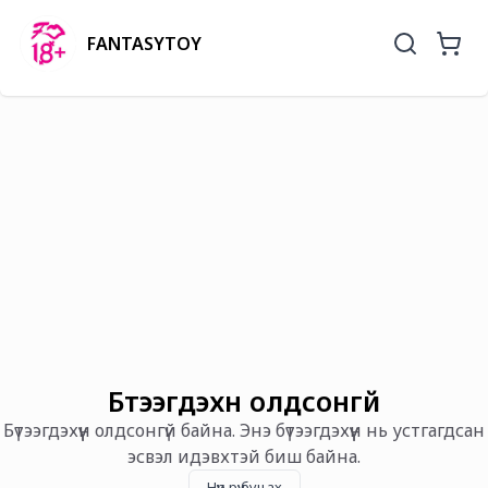
FANTASYTOY
Бүтээгдэхүүн олдсонгүй
Бүтээгдэхүүн олдсонгүй байна. Энэ бүтээгдэхүүн нь устгагдсан
эсвэл идэвхтэй биш байна.
Нүүр рүү буцах