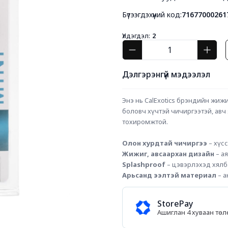
Бүтээгдэхүүний код:
71677000261
Үлдэгдэл:
2
Дэлгэрэнгүй мэдээлэл
Энэ нь CalExotics брэндийн жиж
боловч хүчтэй чичиргээтэй, авч
тохиромжтой.
Олон хурдтай чичиргээ
 – хү
Жижиг, авсаархан дизайн
 – а
Splashproof
 – цэвэрлэхэд хял
Арьсанд ээлтэй материал
 – 
StorePay
Ашиглан 4 хуваан тө