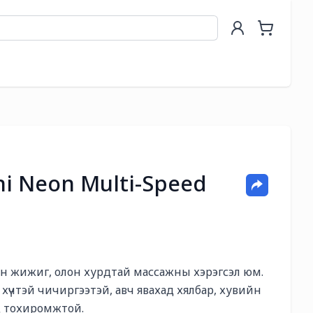
ni Neon Multi-Speed
йн жижиг, олон хурдтай массажны хэрэгсэл юм. 
үчтэй чичиргээтэй, авч явахад хялбар, хувийн 
д тохиромжтой.