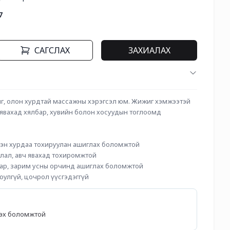
7
САГСЛАХ
ЗАХИАЛАХ
иг, олон хурдтай массажны хэрэгсэл юм. Жижиг хэмжээтэй 
 явахад хялбар, хувийн болон хосуудын тоглоомд 
ссэн хурдаа тохируулан ашиглах боломжтой
ялал, авч явахад тохиромжтой
бар, зарим усны орчинд ашиглах боломжтой
аюулгүй, цочрол үүсгэдэггүй
лөх боломжтой