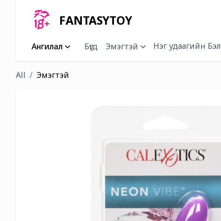
FANTASYTOY
Нэг удаагийн Бэл
Ангилал
Бүгд
Эмэгтэй
All
Эмэгтэй