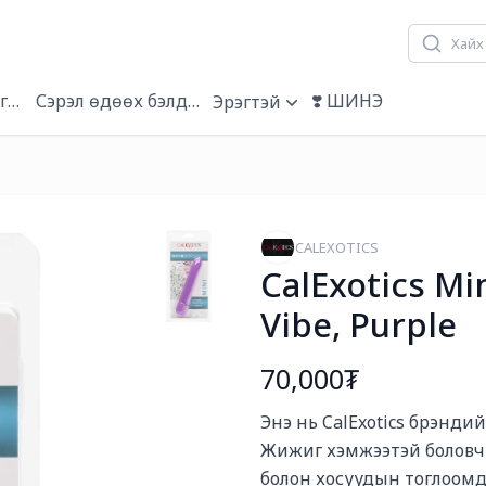
гэвч
Сэрэл өдөөх бэлдмэл
❣️ ШИНЭ
Эрэгтэй
CALEXOTICS
CalExotics Mi
Vibe, Purple
70,000₮
Богино тайлбар
Энэ нь CalExotics брэнди
Жижиг хэмжээтэй боловч х
болон хосуудын тоглоом