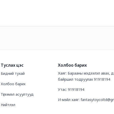
Туслах цэс
Холбоо барих
Хаяг: Барааны мэдээлэл авах, дэ
Бидний тухай
байршил тодруулах 91918194
Холбоо барих
Утас: 91918194
Түгээмэл асуултууд
И-мэйл хаяг: fantasytoycoltd@g
Нийтлэл