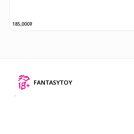
185,000
₮
FANTASYTOY
-