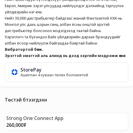
Европ, Америк зэрэг улсуудад нийлүүлдэг дэлхийнд тэргүүлэх 
үйлдвэрийн нэг юм.
Нийт 30,000 дистрибьютер байдгаас манай Фантазитой ХХК нь 
Монгол улс дахь цорын ганц албан ёсны онцгой эрхтэй 
дистрибьютер болсоноо мэдэгдэхэд таатай байна. 
Хэрэглэгч та бүхэндээ Baile үйлдвэрийн дараах брэндүүдийг 
албан ёсоор нийлүүлж байгаадаа баяртай байна:
Вибратортой бөгж.
Эрэгтэй эмэгтэй аль алинд нь дээд зэргийн мэдрэмж өгнө.
StorePay
Ашиглан 4 хуваан төлөх боломжтой
Төстэй бүтээгдэхүүн
Strong One Connect App
M
260,000
₮
2