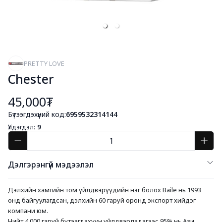
PRETTY LOVE
Chester
45,000₮
Бүтээгдэхүүний код:
6959532314144
Үлдэгдэл:
9
Дэлгэрэнгүй мэдээлэл
Дэлхийн хамгийн том үйлдвэрүүдийн нэг болох Baile нь 1993 
онд байгуулагдсан, дэлхийн 60 гаруй оронд экспорт хийдэг 
компани юм. 
Нийт 4,000 гаруй бүтээгдэхүүн үйлдвэрлэдэгээс 95% нь Ази, 