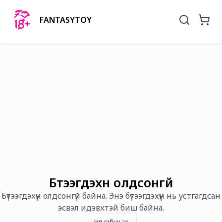
FANTASYTOY
Бүтээгдэхүүн олдсонгүй
Бүтээгдэхүүн олдсонгүй байна. Энэ бүтээгдэхүүн нь устгагдсан
эсвэл идэвхтэй биш байна.
Нүүр рүү буцах