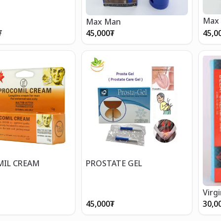
Max
Max Man
₮
45,000
₮
45,0
IL CREAM
PROSTATE GEL
Virg
men
45,000
₮
30,0