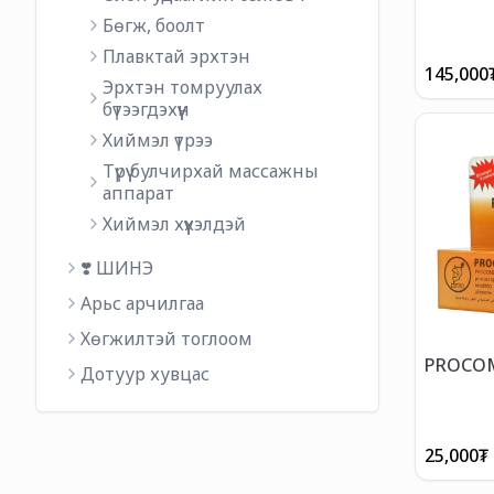
Бөгж, боолт
Плавктай эрхтэн
145,000
Эрхтэн томруулах
бүтээгдэхүүн
Хиймэл үтрээ
Түрүү булчирхай массажны
аппарат
Хиймэл хүүхэлдэй
❣️ ШИНЭ
Арьс арчилгаа
Хөгжилтэй тоглоом
PROCOM
Дотуур хувцас
25,000
₮