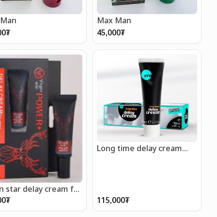
 Man
Max Man
00
₮
45,000
₮
Long time delay cream
30ml
in star delay cream for
00
₮
115,000
₮