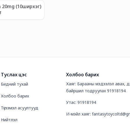
 20mg (10ширхэг)
₮
Туслах цэс
Холбоо барих
Хаяг: Барааны мэдээлэл авах, дэ
Бидний тухай
байршил тодруулах 91918194
Холбоо барих
Утас: 91918194
Түгээмэл асуултууд
И-мэйл хаяг: fantasytoycoltd@g
Нийтлэл