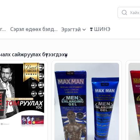
гэвч
Сэрэл өдөөх бэлдмэл
❣️ ШИНЭ
Эрэгтэй
алх сайжруулах бүтээгдэхүүн