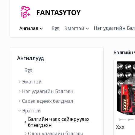
FANTASYTOY
Нэг удаагийн Бэл
Ангилал
Бүгд
Эмэгтэй
Бэлгийн ч
Ангиллууд
Бүгд
Эмэгтэй
Нэг удаагийн Бэлгэвч
Сэрэл өдөөх бэлдмэл
Эрэгтэй
Бэлгийн чалх сайжруулах
бүтээгдэхүүн
Xxxl
Олон удаагийн бэлгэвч