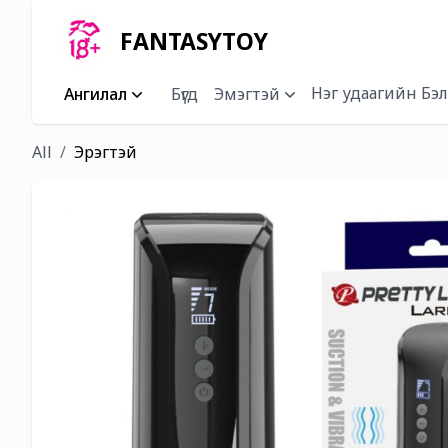
FANTASYTOY
Нэг удаагийн Бэл
Ангилал
Бүгд
Эмэгтэй
All
Эрэгтэй