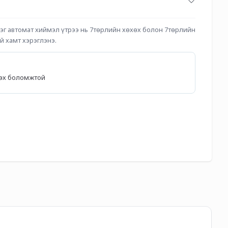
эг автомат хиймэл үтрээ нь 7төрлийн хөхөх болон 7төрлийн 
й хамт хэрэглэнэ.
лөх боломжтой