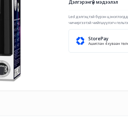
Дэлгэрэнгүй мэдээлэл
Led дэлгэцтэй бүрэн цэнэглэгдд
чичиргээтэй чийгшүүлэгч гельтэ
StorePay
Ашиглан 4 хуваан тө