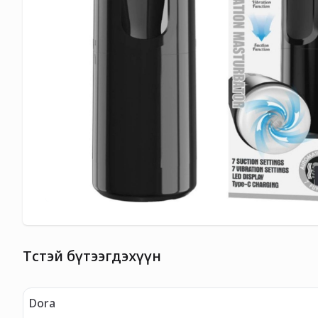
Төстэй бүтээгдэхүүн
Dora