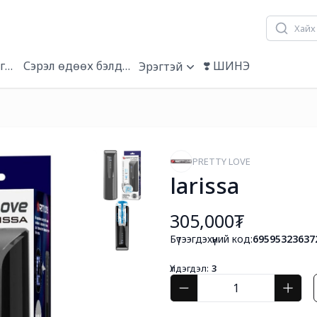
гэвч
Сэрэл өдөөх бэлдмэл
❣️ ШИНЭ
Эрэгтэй
PRETTY LOVE
larissa
305,000₮
Бүтээгдэхүүний код:
69595323637
Үлдэгдэл:
3