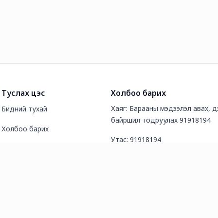
Туслах цэс
Холбоо барих
Хаяг: Барааны мэдээлэл авах, дэ
Бидний тухай
байршил тодруулах 91918194
Холбоо барих
Утас: 91918194
Түгээмэл асуултууд
И-мэйл хаяг: fantasytoycoltd@g
Нийтлэл