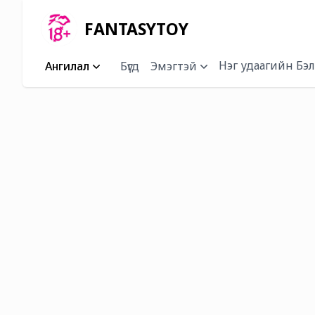
FANTASYTOY
Нэг удаагийн Бэл
Ангилал
Бүгд
Эмэгтэй