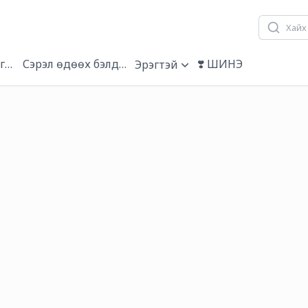
гэвч
Сэрэл өдөөх бэлдмэл
❣️ ШИНЭ
Эрэгтэй