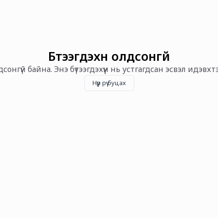
Бүтээгдэхүүн олдсонгүй
олдсонгүй байна. Энэ бүтээгдэхүүн нь устгагдсан эсвэл идэвх
Нүүр рүү буцах