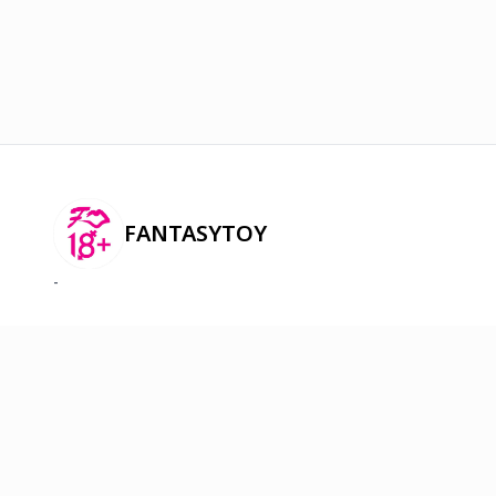
FANTASYTOY
-
2026
©
Онлайн худалдааг хөгжүүлэгч
платформ.