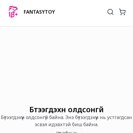
FANTASYTOY
Бүтээгдэхүүн олдсонгүй
Бүтээгдэхүүн олдсонгүй байна. Энэ бүтээгдэхүүн нь устгагдсан
эсвэл идэвхтэй биш байна.
Нүүр рүү буцах