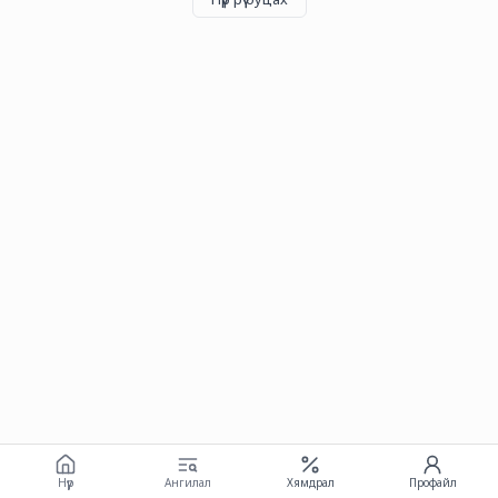
Нүүр
Ангилал
Хямдрал
Профайл